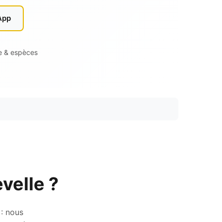
App
e & espèces
velle ?
 : nous