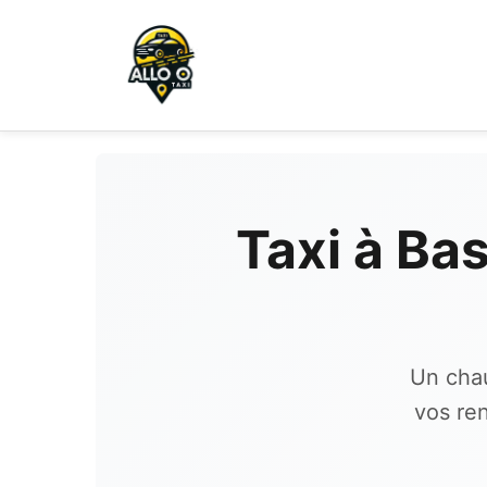
Taxi à Ba
Un chau
vos re