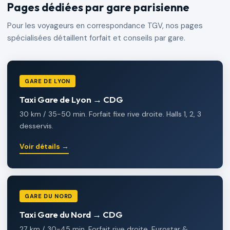
Pages dédiées par gare parisienne
Pour les voyageurs en correspondance TGV, nos pages
spécialisées détaillent forfait et conseils par gare.
GARE DE LYON
Taxi Gare de Lyon → CDG
30 km / 35-50 min. Forfait fixe rive droite. Halls 1, 2, 3
desservis.
Voir détails →
GARE DU NORD
Taxi Gare du Nord → CDG
27 km / 30-45 min. Forfait rive droite. Eurostar &