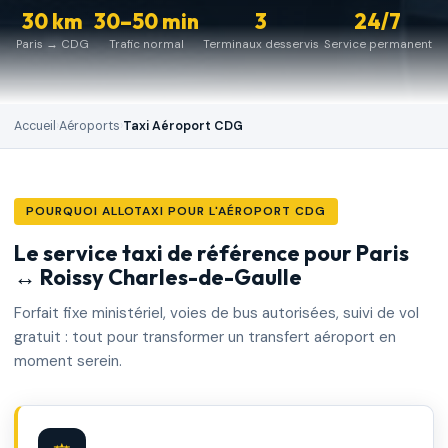
30 km
30–50 min
3
24/7
Paris → CDG
Trafic normal
Terminaux desservis
Service permanent
Accueil
›
Aéroports
›
Taxi Aéroport CDG
POURQUOI ALLOTAXI POUR L'AÉROPORT CDG
Le service taxi de référence pour Paris
↔ Roissy Charles-de-Gaulle
Forfait fixe ministériel, voies de bus autorisées, suivi de vol
gratuit : tout pour transformer un transfert aéroport en
moment serein.