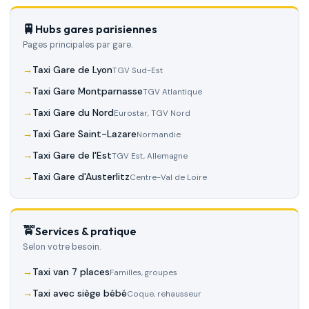
🚆
Hubs gares parisiennes
Pages principales par gare.
Taxi Gare de Lyon
TGV Sud-Est
Taxi Gare Montparnasse
TGV Atlantique
Taxi Gare du Nord
Eurostar, TGV Nord
Taxi Gare Saint-Lazare
Normandie
Taxi Gare de l'Est
TGV Est, Allemagne
Taxi Gare d'Austerlitz
Centre-Val de Loire
🚖
Services & pratique
Selon votre besoin.
Taxi van 7 places
Familles, groupes
Taxi avec siège bébé
Coque, rehausseur