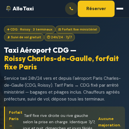
AlloTaxi
📞
Réserver
✈️ CDG · Roissy · 3 terminaux
⚖️ Forfait fixe ministériel
📡 Suivi de vol gratuit
🕐 24h/24 · 7j/7
Taxi Aéroport CDG —
Roissy Charles-de-Gaulle, forfait
fixe Paris
Service taxi 24h/24 vers et depuis l'aéroport Paris Charles-
de-Gaulle (CDG, Roissy). Tarif Paris ↔ CDG fixé par arrêté
ministériel — bagages et péages inclus. Chauffeurs agréés
préfecture, suivi de vol, dépose tous les terminaux.
Forfait
Tarif fixe rive droite ou rive gauche
Paris
Aucune
selon la prise en charge. Identique 7j/7,
↔
majoration.
jour et nuit, dimanches et jours fériés.