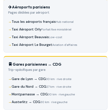
✈️
Aéroports parisiens
Pages dédiées par aéroport.
Tous les aéroports français
Hub national
Taxi Aéroport Orly
Forfait fixe ministériel
Taxi Aéroport Beauvais
Low-cost
Taxi Aéroport Le Bourget
Aviation d'affaires
🚆
Gares parisiennes ↔ CDG
Trip-spécifiques par gare.
Gare de Lyon → CDG
30 km · rive droite
Gare du Nord → CDG
27 km · rive droite
Montparnasse → CDG
30 km · rive gauche
Austerlitz → CDG
30 km · rive gauche