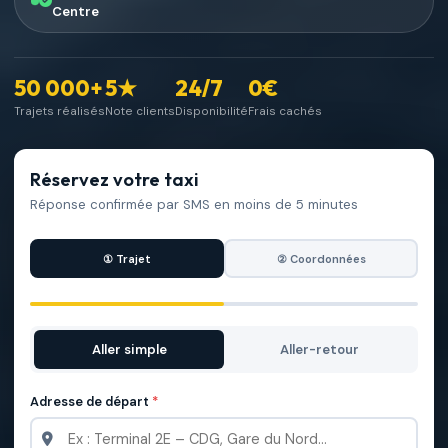
Centre
50 000+
5★
24/7
0€
Trajets réalisés
Note clients
Disponibilité
Frais cachés
Réservez votre taxi
Réponse confirmée par SMS en moins de 5 minutes
① Trajet
② Coordonnées
Aller simple
Aller-retour
Adresse de départ
*