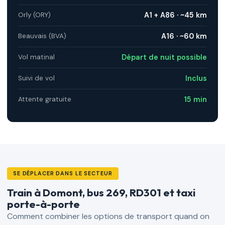
A1 + A86 · ~45 km
Orly (ORY)
A16 · ~60 km
Beauvais (BVA)
Départ de nuit possible
Vol matinal
Inclus
Suivi de vol
15 min
Attente gratuite
SE DÉPLACER DANS LE SECTEUR
Train à Domont, bus 269, RD301 et taxi
porte-à-porte
Comment combiner les options de transport quand on