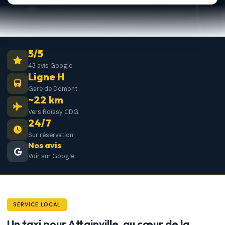
5/5
43 avis Google
Ligne H
Gare de Domont
~22 km
Vers Roissy CDG
24/7
Sur réservation
Nos avis
Voir sur Google
SERVICE LOCAL
Un taxi pour Attainville, au cœur de la