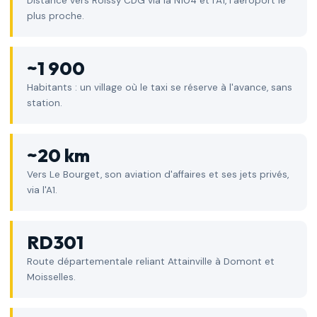
Distance vers Roissy CDG via la N104 et l'A1, l'aéroport le
plus proche.
~1 900
Habitants : un village où le taxi se réserve à l'avance, sans
station.
~20 km
Vers Le Bourget, son aviation d'affaires et ses jets privés,
via l'A1.
RD301
Route départementale reliant Attainville à Domont et
Moisselles.