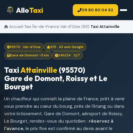
Allo
Taxi
09 80 80 04 62
Accueil
›
Taxi Île-de-France
›
Val-d'Oise (95)
›
Taxi Attainville
95570 · Val-d'Oise
5/5 · 43 avis Google
Gare de Domont ~3 km
24h/24 · 7j/7
Taxi
Attainville
(95570)
Gare de Domont, Roissy et Le
Bourget
Un chauffeur qui connaît la plaine de France, prêt à venir
vous prendre au cœur du bourg, près de l'étang ou dans
votre lotissement. Gare de Domont, aéroport de Roissy,
Le Bourget, rendez-vous du quotidien :
réservez à
l'avance
, le prix fixe est confirmé au devis avant le