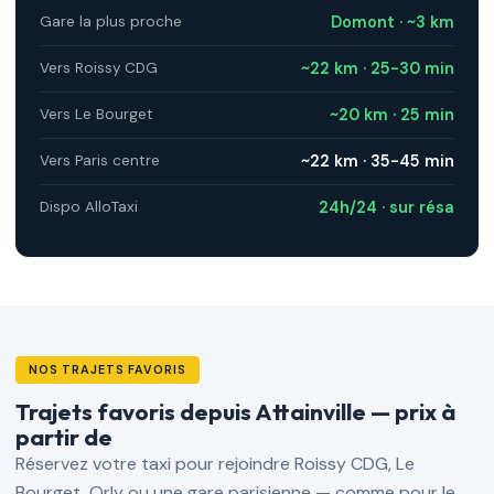
Domont · ~3 km
Gare la plus proche
~22 km · 25-30 min
Vers Roissy CDG
~20 km · 25 min
Vers Le Bourget
~22 km · 35-45 min
Vers Paris centre
24h/24 · sur résa
Dispo AlloTaxi
NOS TRAJETS FAVORIS
Trajets favoris depuis Attainville — prix à
partir de
Réservez votre taxi pour rejoindre Roissy CDG, Le
Bourget, Orly ou une gare parisienne — comme pour le