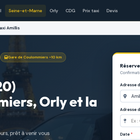
l
Seine-et-Marne
Orly
CDG
Prix taxi
Devis
axi Amillis
Gare de Coulommiers ~10 km
Réserve
Confirmat
20)
Adresse 
ers, Orly et la
Adresse d
ours, prêt à venir vous
Date
*