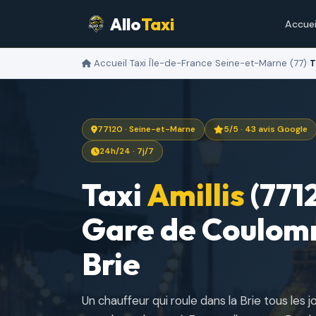
Allo
Taxi
Accuei
Accueil
›
Taxi Île-de-France
›
Seine-et-Marne (77)
›
T
77120 · Seine-et-Marne
5/5 · 43 avis Google
24h/24 · 7j/7
Taxi
Amillis
(771
Gare de Coulommi
Brie
Un chauffeur qui roule dans la Brie tous les j