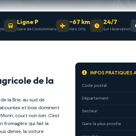
Ligne P
~67 km
24/7
gle
Gare de Coulommiers
Vers Orly
Sur réservation
INFOS PRATIQUES A
agricole de la
Code postal
Département
 de la Brie, au sud de
abourées et bois dominent
Secteur
Morin, court non loin. C'est
on fromagère qui fait la
Gare la plus proche
bus dense, la voiture