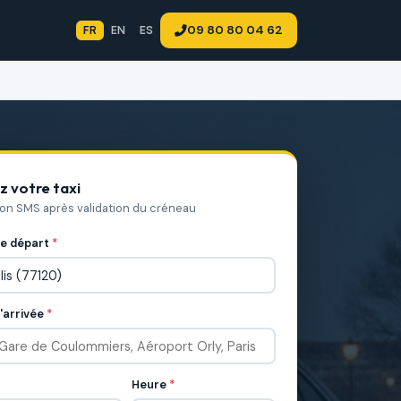
09 80 80 04 62
FR
EN
ES
z votre taxi
ion SMS après validation du créneau
de départ
*
'arrivée
*
Heure
*