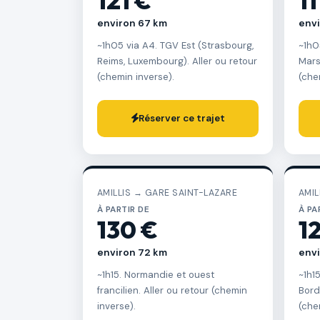
121 €
11
environ 67 km
envi
~1h05 via A4. TGV Est (Strasbourg,
~1h0
Reims, Luxembourg). Aller ou retour
Marse
(chemin inverse).
(che
Réserver ce trajet
AMILLIS → GARE SAINT-LAZARE
AMI
À PARTIR DE
À PA
130 €
1
environ 72 km
env
~1h15. Normandie et ouest
~1h1
francilien. Aller ou retour (chemin
Bord
inverse).
(che