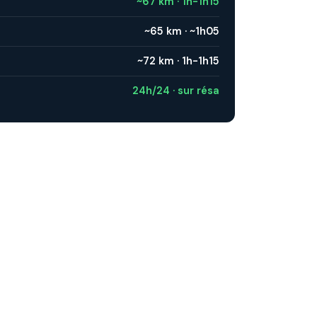
~67 km · 1h-1h15
~65 km · ~1h05
~72 km · 1h-1h15
24h/24 · sur résa