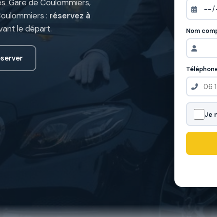
es. Gare de Coulommiers,
 Coulommiers :
réservez à
avant le départ.
Nom comp
server
Téléphon
Je 