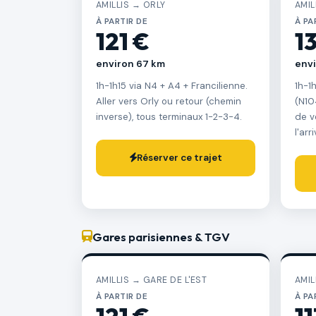
AMILLIS → ORLY
AMIL
À PARTIR DE
À PA
121 €
1
environ 67 km
env
1h-1h15 via N4 + A4 + Francilienne.
1h-1
Aller vers Orly ou retour (chemin
(N10
inverse), tous terminaux 1-2-3-4.
de v
l'arr
Réserver ce trajet
Gares parisiennes & TGV
AMILLIS → GARE DE L'EST
AMIL
À PARTIR DE
À PA