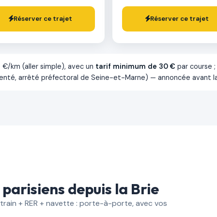
Réserver ce trajet
Réserver ce trajet
0 €/km (aller simple), avec un
tarif minimum de 30 €
par course ; 
menté, arrêté préfectoral de Seine-et-Marne) — annoncée avant l
parisiens depuis la Brie
e train + RER + navette : porte-à-porte, avec vos