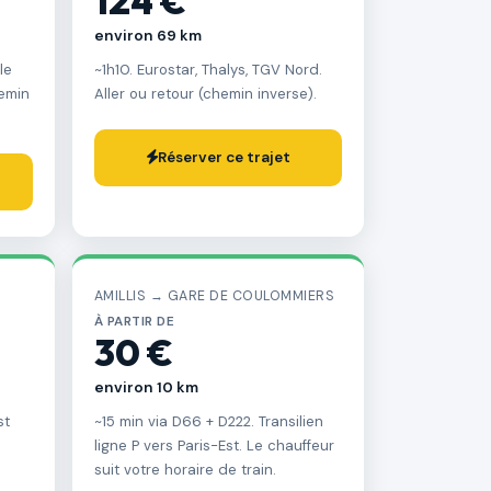
124 €
environ 69 km
le
~1h10. Eurostar, Thalys, TGV Nord.
hemin
Aller ou retour (chemin inverse).
Réserver ce trajet
AMILLIS → GARE DE COULOMMIERS
À PARTIR DE
30 €
environ 10 km
st
~15 min via D66 + D222. Transilien
ligne P vers Paris-Est. Le chauffeur
suit votre horaire de train.