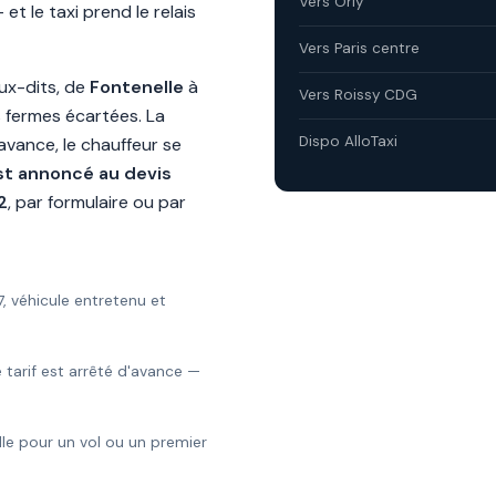
Vers Orly
 le taxi prend le relais
Vers Paris centre
eux-dits, de
Fontenelle
à
Vers Roissy CDG
s fermes écartées. La
Dispo AlloTaxi
'avance, le chauffeur se
est annoncé au devis
2
, par formulaire ou par
7, véhicule entretenu et
le tarif est arrêté d'avance —
lle pour un vol ou un premier