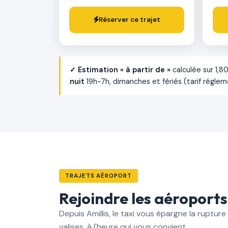
Réserver ce trajet
✓ Estimation « à partir de »
calculée sur 1,8
nuit
19h-7h, dimanches et fériés (tarif régle
TRAJETS AÉROPORT
Rejoindre les aéroports 
Depuis Amillis, le taxi vous épargne la ruptur
valises, à l'heure qui vous convient.