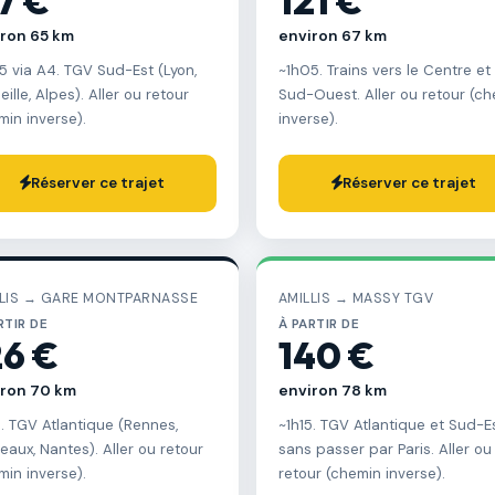
7 €
121 €
ron 65 km
environ 67 km
5 via A4. TGV Sud-Est (Lyon,
~1h05. Trains vers le Centre et 
ille, Alpes). Aller ou retour
Sud-Ouest. Aller ou retour (c
min inverse).
inverse).
Réserver ce trajet
Réserver ce trajet
LLIS → GARE MONTPARNASSE
AMILLIS → MASSY TGV
RTIR DE
À PARTIR DE
26 €
140 €
iron 70 km
environ 78 km
5. TGV Atlantique (Rennes,
~1h15. TGV Atlantique et Sud-E
eaux, Nantes). Aller ou retour
sans passer par Paris. Aller ou
min inverse).
retour (chemin inverse).