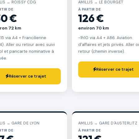
LIS → ROISSY CDG
AMILLIS → LE BOURGET
RTIR DE
À PARTIR DE
30 €
126 €
iron 72 km
environ 70 km
h15 via A4 + Francilienne
~1h10 via A4 + A86. Aviation
4). Aller ou retour avec suivi
d'affaires et jets privés. Aller o
ol et pancarte nominative à
retour (chemin inverse).
ivée.
Réserver ce trajet
Réserver ce trajet
LIS → GARE DE LYON
AMILLIS → GARE D'AUSTERLITZ
RTIR DE
À PARTIR DE