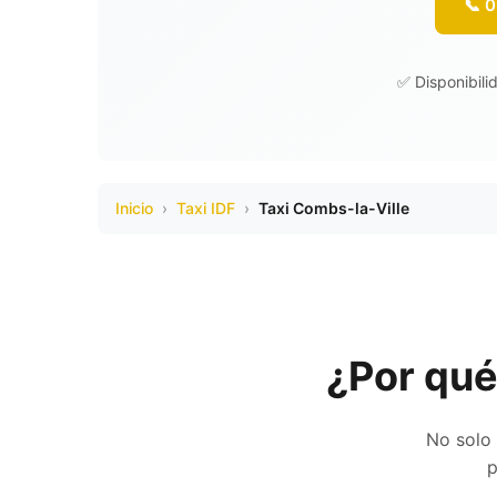
📞 
✅ Disponibili
Inicio
›
Taxi IDF
›
Taxi Combs-la-Ville
¿Por qué
No solo 
p