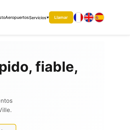
sto
Aeropuertos
Llamar
Servicios
ido, fiable,
entos
ille.