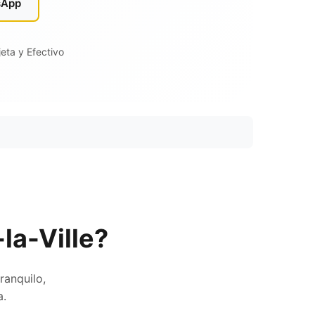
sApp
eta y Efectivo
la-Ville?
ranquilo,
a.