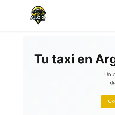
Tu taxi en Ar
Un c
di
📞 