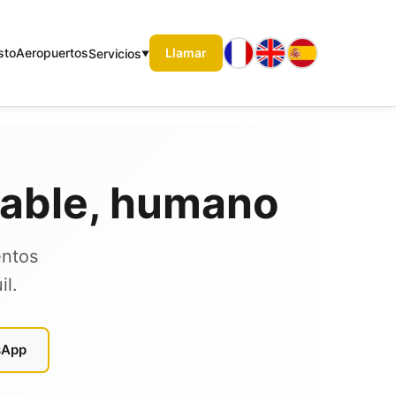
sto
Aeropuertos
Llamar
Servicios
fiable, humano
entos
il.
sApp