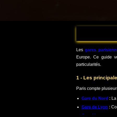
Les
gares parisien
Europe. Ce guide vou
particularités.
1 - Les principal
Paris compte plusieur
Gare du Nord
:
La 
Gare de Lyon
:
Con
Gare Montparnas